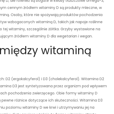
minę D, ale również są bogate w kwasy tłuszczowe omega-3,
lejnym cennym źródłem witaminy D są produkty mleczne, w
aminą. Osoby, które nie spożywają produktów pochodzenia
atyw wzbogaconych witaminą D, takich jak napoje roślinne
o tej witaminy, szczególnie żółtka. Grzyby wystawione na
sującym źródłem witaminy D dla wegetarian i wegan.
e między witaminą
 D2 (ergokalcyferol) i D3 (cholekalcyferol). Witamina D2
 witamina D3 jest syntetyzowana przez organizm pod wpływem
ktach pochodzenia zwierzęcego. Obie formy witaminy D
ją pewne różnice dotyczące ich skuteczności. Witamina D3
iu poziomu witaminy D we krwi i utrzymywaniu jej na