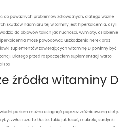
ić do poważnych problemów zdrowotnych, dlatego ważne
ch skutków nadmiaru tej witaminy jest hiperkalcemia, czyli
adzić do objawów takich jak nudności, wymioty, osłabienie
e hiperkalcemia może powodować uszkodzenia nerek oraz
dawki suplementów zawierających witaminę D powinny być
ancji. Dlatego przed rozpoczęciem suplementacji warto
listą.
ze źródła witaminy D
powiedni poziom można osiągnąć poprzez zróżnicowaną dietę.
yby, zwłaszcza te tłuste, takie jak łosoś, makrela, sardynki