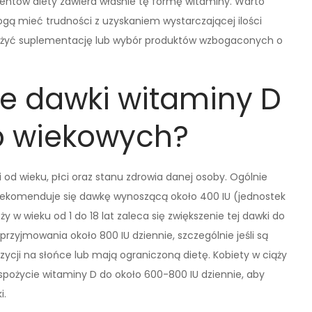
entów diety zawiera właśnie tę formę witaminy. Warto
gą mieć trudności z uzyskaniem wystarczającej ilości
ważyć suplementację lub wybór produktów wzbogaconych o
ne dawki witaminy D
p wiekowych?
 od wieku, płci oraz stanu zdrowia danej osoby. Ogólnie
a rekomenduje się dawkę wynoszącą około 400 IU (jednostek
y w wieku od 1 do 18 lat zaleca się zwiększenie tej dawki do
rzyjmowania około 800 IU dziennie, szczególnie jeśli są
ycji na słońce lub mają ograniczoną dietę. Kobiety w ciąży
spożycie witaminy D do około 600-800 IU dziennie, aby
i.