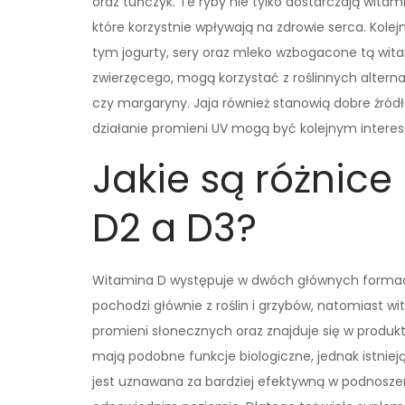
oraz tuńczyk. Te ryby nie tylko dostarczają wita
które korzystnie wpływają na zdrowie serca. Ko
tym jogurty, sery oraz mleko wzbogacone tą wit
zwierzęcego, mogą korzystać z roślinnych altern
czy margaryny. Jaja również stanowią dobre źródł
działanie promieni UV mogą być kolejnym intere
Jakie są różnic
D2 a D3?
Witamina D występuje w dwóch głównych formach:
pochodzi głównie z roślin i grzybów, natomiast
promieni słonecznych oraz znajduje się w produ
mają podobne funkcje biologiczne, jednak istnie
jest uznawana za bardziej efektywną w podnoszen