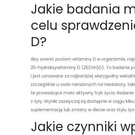
Jakie badania 
celu sprawdzen
D?
Aby ocenić poziom witaminy D w organizmie, najc
25-hydroksywitaminy D (25(OH)D). To badanie poz
i jest uznawane za najbardziej wiarygodny wskaźn
szczególnie u osób narażonych na niedobory, tak
te prowadzące mało aktywny tryb życia. Badanie t
z żyły. Wyniki zazwyczaj są dostępne w ciągu kil
suplementację lub zmiany w diecie oraz stylu ży
Jakie czynniki w