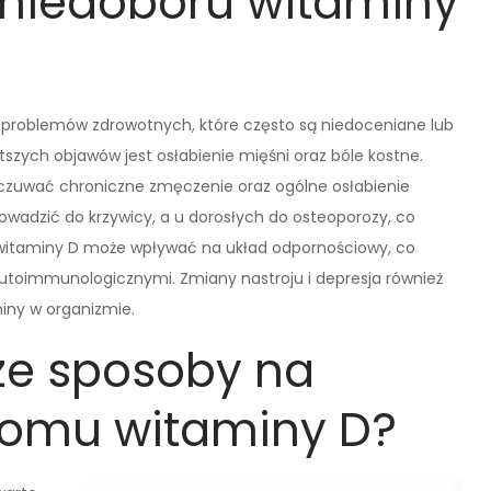
 niedoboru witaminy
 problemów zdrowotnych, które często są niedoceniane lub
szych objawów jest osłabienie mięśni oraz bóle kostne.
zuwać chroniczne zmęczenie oraz ogólne osłabienie
owadzić do krzywicy, a u dorosłych do osteoporozy, co
 witaminy D może wpływać na układ odpornościowy, co
utoimmunologicznymi. Zmiany nastroju i depresja również
iny w organizmie.
sze sposoby na
iomu witaminy D?