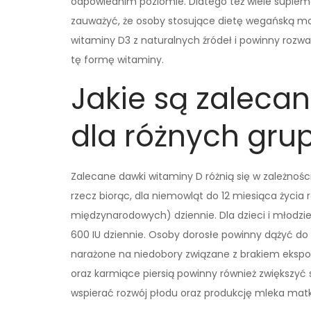
odpowiednim poziomie. Dlatego też wiele suplem
zauważyć, że osoby stosujące dietę wegańską mo
witaminy D3 z naturalnych źródeł i powinny roz
tę formę witaminy.
Jakie są zaleca
dla różnych gru
Zalecane dawki witaminy D różnią się w zależności
rzecz biorąc, dla niemowląt do 12 miesiąca życi
międzynarodowych) dziennie. Dla dzieci i młodzież
600 IU dziennie. Osoby dorosłe powinny dążyć do p
narażone na niedobory związane z brakiem ekspoz
oraz karmiące piersią powinny również zwiększyć 
wspierać rozwój płodu oraz produkcję mleka matk