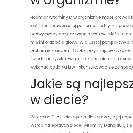
w organizmie?
Nadmiar witaminy D w organizmie może prowadz
jest monitorowanie jej poziomu. Jednym z główny
podwyższony poziom wapnia we krwi. Może to prow
mięśni oraz bóle głowy. W dłuższej perspektywi
problemy z sercem. Osoby przyjmujące wysokie 
świadome ryzyka związane z nadmiarem tej subst
wykonać badania krwi i skonsultować się ze specja
Jakie są najleps
w diecie?
Witamina D jest niezbędna dla zdrowia, a jej od
Wśród najlepszych źródeł witaminy D znajdują się r