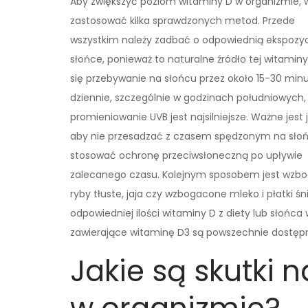
Aby zwiększyć poziom witaminy D w organizmie, 
zastosować kilka sprawdzonych metod. Przede
wszystkim należy zadbać o odpowiednią ekspozy
słońce, ponieważ to naturalne źródło tej witaminy
się przebywanie na słońcu przez około 15-30 min
dziennie, szczególnie w godzinach południowych,
promieniowanie UVB jest najsilniejsze. Ważne jest 
aby nie przesadzać z czasem spędzonym na słoń
stosować ochronę przeciwsłoneczną po upływie
zalecanego czasu. Kolejnym sposobem jest wzbog
ryby tłuste, jaja czy wzbogacone mleko i płatki 
odpowiedniej ilości witaminy D z diety lub słońc
zawierające witaminę D3 są powszechnie dostęp
Jakie są skutki