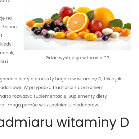
warto
cję na
. Zaleca
ut
 kiedy
jednak,
Gdzie występuje witamina D?
cu i
acenie diety o produkty bogate w witaminę D, takie jak
śniadaniowe. W przypadku trudności z uzyskaniem
a warto rozważyć suplementację. Suplementy diety
ne i mogą pomóc w uzupełnieniu niedoborów.
 nadmiaru witaminy D