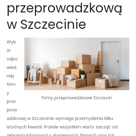
przeprowadzkową
w Szczecinie
Wyb
ór
odpo
wied
niej
firm
y
Firmy przeprowadzkowe Szczecin
prze
prow
adzkowej w Szczecinie wymaga przemyślenia kilku
istotnych kwestii. Przede wszystkim warto zacząć od
zebrania informacji o dostępnych firmach oraz ich