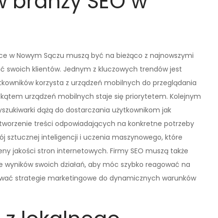
 w branży SEO w
ające w Nowym Sączu muszą być na bieżąco z najnowszymi
ać swoich klientów. Jednym z kluczowych trendów jest
tkowników korzysta z urządzeń mobilnych do przeglądania
d kątem urządzeń mobilnych staje się priorytetem. Kolejnym
yszukiwarki dążą do dostarczania użytkownikom jak
t tworzenie treści odpowiadających na konkretne potrzeby
j sztucznej inteligencji i uczenia maszynowego, które
ny jakości stron internetowych. Firmy SEO muszą także
e wyników swoich działań, aby móc szybko reagować na
ywać strategie marketingowe do dynamicznych warunków