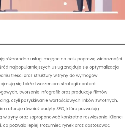
ują różnorodne usługi mające na celu poprawę widoczności
ród najpopularniejszych usług znajduje się optymalizacja
aniu treści oraz struktury witryny do wymogów
jmują się także tworzeniem strategii content
ogowych, tworzenie infografik oraz produkcję filmów
ilding, czyli pozyskiwanie wartościowych linków zwrotnych,
irm oferuje również audyty SEO, które pozwalają
 witryny oraz zaproponować konkretne rozwiązania. Klienci
i, co pozwala lepiej zrozumieć rynek oraz dostosować