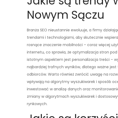
Jakie są trendy
Nowym Sączu
Branża SEO nieustannie ewoluuje, a firmy dział
trendami i technologiami, aby skutecznie wspier
rosnące znaczenie mobilności – coraz więcej uży
internetu, co sprawia, że optymalizacja stron po
istotnym aspektem jest personalizacja treści – w
najbardziej trafnych wyników, dlatego ważne jes
odbiorców. Warto również zwrócić uwagę na rozwó
wpływają na algorytmy wyszukiwarek i sposób oce
inwestować w analizę danych oraz monitorowani
zmiany w algorytmach wyszukiwarek i dostosow
rynkowych.