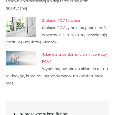
zapewnienia właściwej izolacji termicznej oraz
akustycznej…
Stolarka PCV Szczecin
Stolarka PCV zyskuje na popularności
w Szczecinie, a jej zalety przyciągają
coraz większą liczbę klientów.…
Jakie okna do domu aluminiowe czy
PCV?
Wybór odpowiednich okien do domu
to decyzja, która ma ogromny wpływ na komfort życia
oraz…
Nawigacja
Jak prasować suknie ślubne?