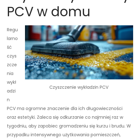
PCV w domu
Regu
larno
ść
czys
zcze
nia
wykł
Czyszczenie wykładzin PCV
adzi
n
PCV ma ogromne znaczenie dla ich długowieczności
oraz estetyki. Zaleca się odkurzanie co najmniej raz w
tygodniu, aby zapobiec gromadzeniu się kurzu i brudu. W
przypadku intensywnego użytkowania pomieszczeń,