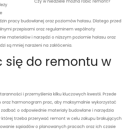
Czy w niedziele można robić remont?
leży
ne
zin pracy budowlanej oraz poziomów hałasu. Dlatego przed
alnymi przepisami oraz regulaminem wspólnoty
nie materiałów i narzędzi o niższym poziomie hałasu oraz
dzi są mniej narażeni na zakłócenia.
 się do remontu w
ranności i przemyślenia kilku kluczowych kwestii. Przede
łań oraz harmonogram prac, aby maksymalnie wykorzystać
ż zadbać o odpowiednie materiały budowlane i narzędzia
w której trzeba przerywać remont w celu zakupu brakujących
owanie sąsiadów o planowanych pracach oraz ich czasie