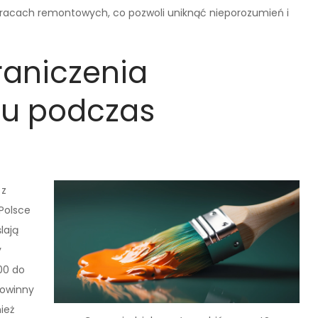
racach remontowych, co pozwoli uniknąć nieporozumień i
raniczenia
su podczas
 z
Polsce
lają
y
00 do
powinny
ież