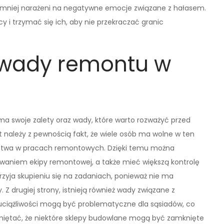
 i mniej narażeni na negatywne emocje związane z hałasem.
cy i trzymać się ich, aby nie przekraczać granic
i wady remontu w
a swoje zalety oraz wady, które warto rozważyć przed
 należy z pewnością fakt, że wiele osób ma wolne w ten
ictwa w pracach remontowych. Dzięki temu można
waniem ekipy remontowej, a także mieć większą kontrolę
rzyja skupieniu się na zadaniach, ponieważ nie ma
 drugiej strony, istnieją również wady związane z
uciążliwości mogą być problematyczne dla sąsiadów, co
miętać, że niektóre sklepy budowlane mogą być zamknięte