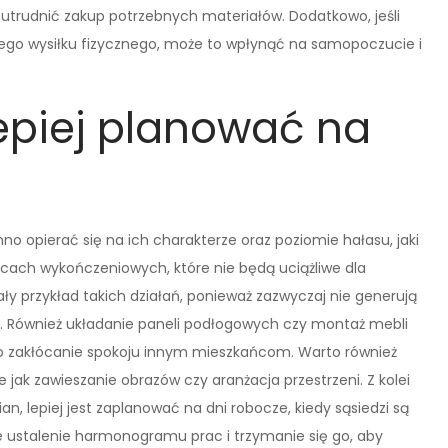
utrudnić zakup potrzebnych materiałów. Dodatkowo, jeśli
go wysiłku fizycznego, może to wpłynąć na samopoczucie i
lepiej planować na
o opierać się na ich charakterze oraz poziomie hałasu, jaki
racach wykończeniowych, które nie będą uciążliwe dla
ły przykład takich działań, ponieważ zazwyczaj nie generują
. Również układanie paneli podłogowych czy montaż mebli
o zakłócanie spokoju innym mieszkańcom. Warto również
 jak zawieszanie obrazów czy aranżacja przestrzeni. Z kolei
ian, lepiej jest zaplanować na dni robocze, kiedy sąsiedzi są
że ustalenie harmonogramu prac i trzymanie się go, aby