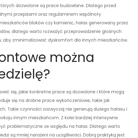
 których dozwolone są prace budowlane. Dlatego przed
alnymi przepisami oraz regulaminem wspólnoty
ku mieszkańców bloków czy kamienic, hałas generowany przez
iadów, dlatego warto rozważyć przeprowadzenie głośnych
, aby zminimalizować dyskomfort dla innych mieszkańców.
montowe można
edzielę?
wić się, jakie konkretne prace są dozwolone i które mogą
yduje się na drobne prace wykończeniowe, takie jak
h. Takie czynności zazwyczaj nie generują dużego hałasu i
koju innym mieszkańcom. Z kolei bardziej intensywne
ą być problematyczne ze względu na hałas. Dlatego warto
edzi są mniej narażeni na uciążliwości. Dobrą praktyką jest