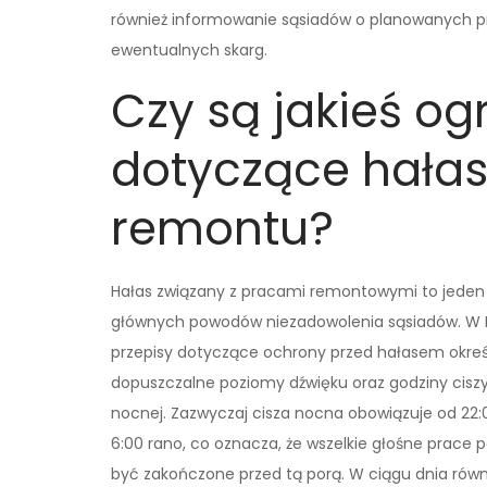
również informowanie sąsiadów o planowanych p
ewentualnych skarg.
Czy są jakieś og
dotyczące hała
remontu?
Hałas związany z pracami remontowymi to jeden
głównych powodów niezadowolenia sąsiadów. W 
przepisy dotyczące ochrony przed hałasem okreś
dopuszczalne poziomy dźwięku oraz godziny cisz
nocnej. Zazwyczaj cisza nocna obowiązuje od 22:
6:00 rano, co oznacza, że wszelkie głośne prace 
być zakończone przed tą porą. W ciągu dnia równ