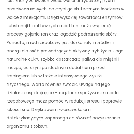
jest znany ze swoich właściwości antybakteryjnych i
przeciwwirusowych, co czyni go skutecznym środkiem w
walce z infekcjami. Dzięki wysokiej zawartości enzymów i
substancji bioaktywnych miód ten może wspierać
procesy gojenia ran oraz łagodzić podrażnienia skóry.
Ponadto, miód rzepakowy jest doskonałym źródłem
energii dla osób prowadzących aktywny tryb życia. Jego
naturalne cukry szybko dostarczają paliwa dla mięśni i
mózgu, co czyni go idealnym dodatkiem przed
treningiem lub w trakcie intensywnego wysiłku
fizycznego. Warto również zwrócić uwagę na jego
działanie uspokajające – regularne spożywanie miodu
rzepakowego może pomóc w redukcji stresu i poprawie
jakości snu. Dzięki swoim właściwościom
detoksykacyjnym wspomaga on również oczyszczanie
organizmu z toksyn.