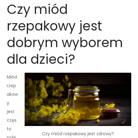
Czy miód
rzepakowy jest
dobrym wyborem
dla dzieci?
Miód
rzep
akow
y
jest
częs
to
Czy miód rzepakowy jest zdrowy?
pole