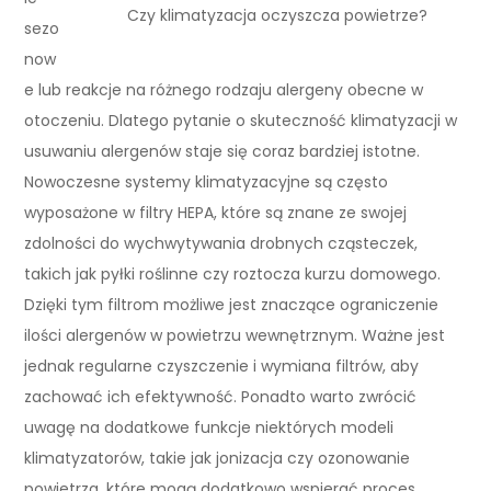
Czy klimatyzacja oczyszcza powietrze?
sezo
now
e lub reakcje na różnego rodzaju alergeny obecne w
otoczeniu. Dlatego pytanie o skuteczność klimatyzacji w
usuwaniu alergenów staje się coraz bardziej istotne.
Nowoczesne systemy klimatyzacyjne są często
wyposażone w filtry HEPA, które są znane ze swojej
zdolności do wychwytywania drobnych cząsteczek,
takich jak pyłki roślinne czy roztocza kurzu domowego.
Dzięki tym filtrom możliwe jest znaczące ograniczenie
ilości alergenów w powietrzu wewnętrznym. Ważne jest
jednak regularne czyszczenie i wymiana filtrów, aby
zachować ich efektywność. Ponadto warto zwrócić
uwagę na dodatkowe funkcje niektórych modeli
klimatyzatorów, takie jak jonizacja czy ozonowanie
powietrza, które mogą dodatkowo wspierać proces