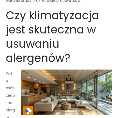
warunki pracy oraz zdrowie pracowników.
Czy klimatyzacja
jest skuteczna w
usuwaniu
alergenów?
Wiel
e
osób
cierp
i na
alerg
ie