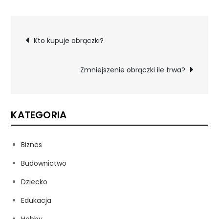
Nawigacja
Kto kupuje obrączki?
wpisu
Zmniejszenie obrączki ile trwa?
KATEGORIA
Biznes
Budownictwo
Dziecko
Edukacja
Hobby