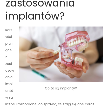
zastosowania
implantów?
Korz
yści
płyn
ące
z
zast
osow
ania
impl
Co to są implanty?
antó
w są
liczne i różnorodne, co sprawia, że stają się one coraz