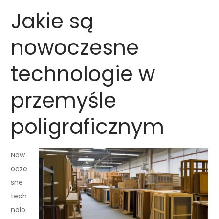
Jakie są
nowoczesne
technologie w
przemyśle
poligraficznym
Now
ocze
sne
tech
nolo