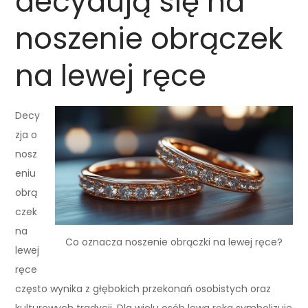
decydują się na
noszenie obrączek
na lewej ręce
Decy
zja o
nosz
eniu
obrą
czek
na
Co oznacza noszenie obrączki na lewej ręce?
lewej
ręce
często wynika z głębokich przekonań osobistych oraz
kulturowych tradycji. Dla wielu osób lewa ręka symbolizuje