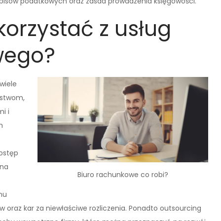
zepisów podatkowych oraz zasad prowadzenia księgowości.
korzystać z usług
wego?
wiele
rstwom,
i i
m
ostęp
 na
Biuro rachunkowe co robi?
mu
oraz kar za niewłaściwe rozliczenia. Ponadto outsourcing