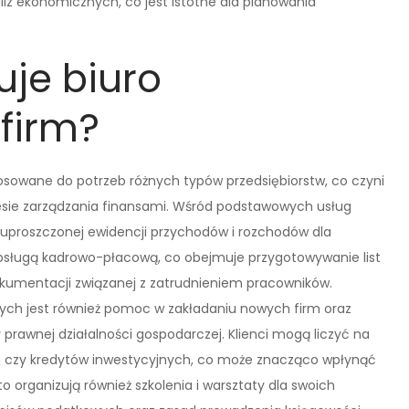
z ekonomicznych, co jest istotne dla planowania
uje biuro
firm?
osowane do potrzeb różnych typów przedsiębiorstw, co czyni
esie zarządzania finansami. Wśród podstawowych usług
z uproszczonej ewidencji przychodów i rozchodów dla
obsługą kadrowo-płacową, co obejmuje przygotowywanie list
dokumentacji związanej z zatrudnieniem pracowników.
ch jest również pomoc w zakładaniu nowych firm oraz
prawnej działalności gospodarczej. Klienci mogą liczyć na
ch czy kredytów inwestycyjnych, co może znacząco wpłynąć
to organizują również szkolenia i warsztaty dla swoich