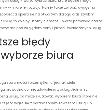
nych usług – warto wybrać biuro, które będzie mogło
rmy w miarę jej rozwoju. Należy także zwrócić uwagę na
spółpraca opiera się na otwartym dialogu oraz szybkim
t usług to kolejny istotny element – warto porównać oferty
j korzystna pod względem ceny i jakości świadczonych usług.
tsze błędy
 wyborze biura
a staranności i przemyślenia, jednak wiele
ogą prowadzić do niezadowolenia z usług. Jednym z
e ceną usług, co może skutkować wyborem biura, które nie
a często wiąże się z ograniczonym zakresem usług lub