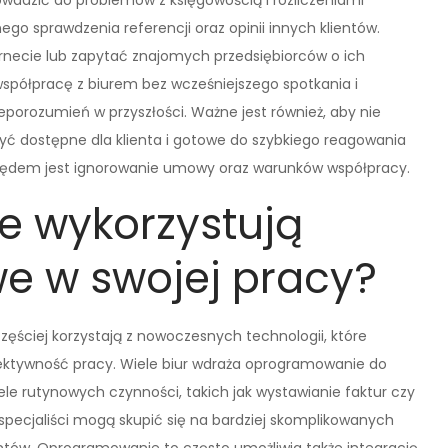
wadzić do problemów z księgowością i rozliczeniami
o sprawdzenia referencji oraz opinii innych klientów.
rnecie lub zapytać znajomych przedsiębiorców o ich
 współpracę z biurem bez wcześniejszego spotkania i
orozumień w przyszłości. Ważne jest również, aby nie
być dostępne dla klienta i gotowe do szybkiego reagowania
błędem jest ignorowanie umowy oraz warunków współpracy.
ie wykorzystują
e w swojej pracy?
ęściej korzystają z nowoczesnych technologii, które
fektywność pracy. Wiele biur wdraża oprogramowanie do
le rutynowych czynności, takich jak wystawianie faktur czy
pecjaliści mogą skupić się na bardziej skomplikowanych