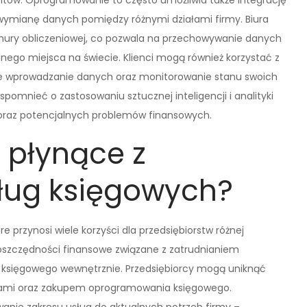
entów. Oprogramowanie to często umożliwia także integrację
wymianę danych pomiędzy różnymi działami firmy. Biura
hmury obliczeniowej, co pozwala na przechowywanie danych
nego miejsca na świecie. Klienci mogą również korzystać z
lne wprowadzanie danych oraz monitorowanie stanu swoich
pomnieć o zastosowaniu sztucznej inteligencji i analityki
 oraz potencjalnych problemów finansowych.
i płynące z
ług księgowych?
e przynosi wiele korzyści dla przedsiębiorstw różnej
 oszczędności finansowe związane z zatrudnianiem
 księgowego wewnętrznie. Przedsiębiorcy mogą uniknąć
iami oraz zakupem oprogramowania księgowego.