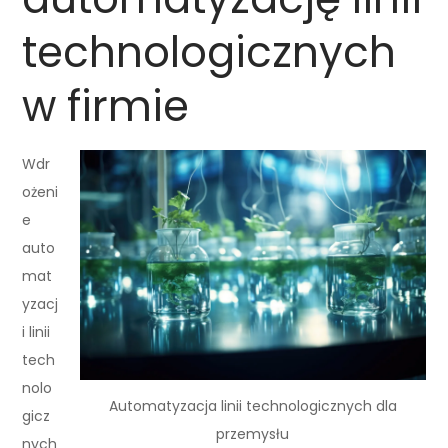
technologicznych
w firmie
Wdr
ożeni
e
auto
mat
yzacj
i linii
tech
nolo
Automatyzacja linii technologicznych dla
gicz
przemysłu
nych